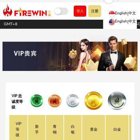
注册
登入
English
|
中文
English
|
中文
GMT+8
1USDT = 1.28S
VIP 忠
诚度等
级
VIP
新
青
白
等
黄金
白金
手
铜
银
级