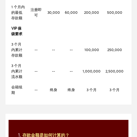
1 个月内
注册即
的最低
30,000
60,000
200,000
500,000
1,00
可
存款额
VIP 保
级要求
3 个月
内累计
--
--
--
100,000
250,000
500
存款额
3 个月
内累计
--
--
--
1,000,000
2,500,000
5,00
流水额
会籍续
--
终身
终身
3 个月
3 个月
3
期
存款金额是如何计算的？