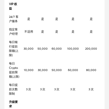
VIP 权
益
24/7 客
是
是
是
是
是
户服务
指定客
不适用
是
是
是
是
户经理
每日银
行提款
30,000
50,000
60,000
100,000
200,000
300
限额(上
限)
每日
Crypto
10,000
30,000
50,000
60,000
80,000
100
提款限
额(上限)
每日提
款次数
3 次
3 次
3 次
3 次
3 次
3
限制
升级要
求