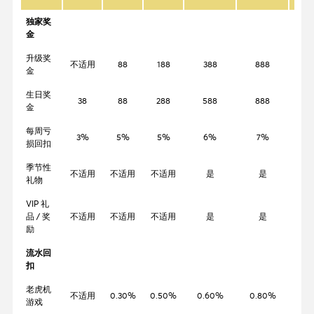
独家奖
金
升级奖
不适用
88
188
388
888
1
金
生日奖
38
88
288
588
888
1
金
每周亏
3%
5%
5%
6%
7%
损回扣
季节性
不适用
不适用
不适用
是
是
礼物
VIP 礼
品 / 奖
不适用
不适用
不适用
是
是
励
流水回
扣
老虎机
不适用
0.30%
0.50%
0.60%
0.80%
1.
游戏