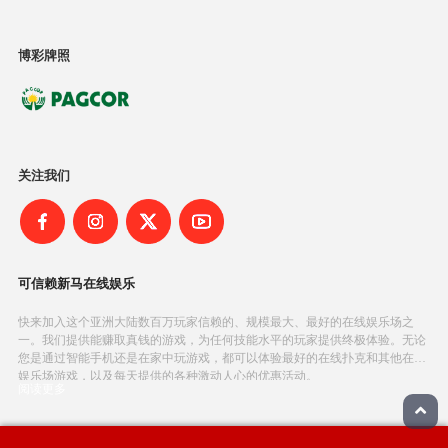
博彩牌照
关注我们
可信赖新马在线娱乐
快来加入这个亚洲大陆数百万玩家信赖的、规模最大、最好的在线娱乐场之
一。我们提供能赚取真钱的游戏，为任何技能水平的玩家提供终极体验。无论
您是通过智能手机还是在家中玩游戏，都可以体验最好的在线扑克和其他在线
娱乐场游戏，以及每天提供的各种激动人心的优惠活动。
阅读更多