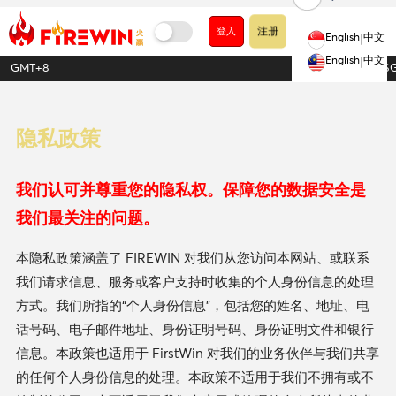
注册
登入
English
|
中文
English
|
中文
GMT+8
1USDT = 1.28S
隐私政策
我们认可并尊重您的隐私权。保障您的数据安全是
我们最关注的问题。
本隐私政策涵盖了 FIREWIN 对我们从您访问本网站、或联系
我们请求信息、服务或客户支持时收集的个人身份信息的处理
方式。我们所指的“个人身份信息”，包括您的姓名、地址、电
话号码、电子邮件地址、身份证明号码、身份证明文件和银行
信息。本政策也适用于 FirstWin 对我们的业务伙伴与我们共享
的任何个人身份信息的处理。本政策不适用于我们不拥有或不