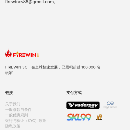
firewincs88@gmail.com
。
FIREWIN SG - 在全球快速发展，已累积超过 100,000 名
玩家
链接
支付方式
关于我们
一般条款与条件
一般优惠规则
银行与验证（KYC）政策
隐私政策