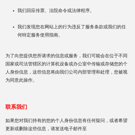
我们回应传票、法院命令或法律程序。
我们发现您在网站上的行为违反了服务条款或我们的任
何特定服务使用指南。
为了向您提供您所请求的信息或服务，我们可能会在位于不同
国家或司法管辖区的计算机设备或办公室中传输或存储您的个
人身份信息，这些信息将由我们公司内部管理和处理，您被视
为同意此操作。
联系我们
如果您对我们持有的您的个人身份信息有任何疑问，或者希望
更新或删除这些信息，请发送电子邮件至