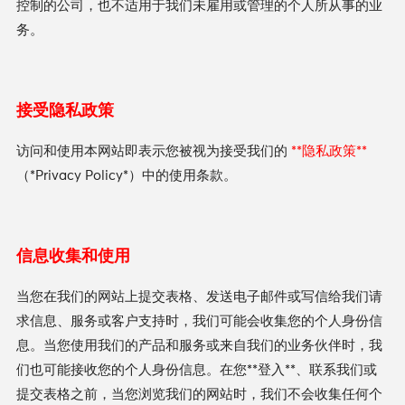
控制的公司，也不适用于我们未雇用或管理的个人所从事的业
务。
接受隐私政策
访问和使用本网站即表示您被视为接受我们的
**隐私政策**
（*Privacy Policy*）中的使用条款。
信息收集和使用
当您在我们的网站上提交表格、发送电子邮件或写信给我们请
求信息、服务或客户支持时，我们可能会收集您的个人身份信
息。当您使用我们的产品和服务或来自我们的业务伙伴时，我
们也可能接收您的个人身份信息。在您**登入**、联系我们或
提交表格之前，当您浏览我们的网站时，我们不会收集任何个