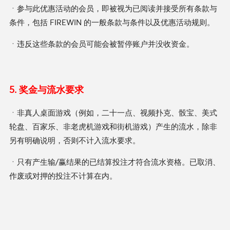
ㆍ参与此优惠活动的会员，即被视为已阅读并接受所有条款与
条件，包括 FIREWIN 的一般条款与条件以及优惠活动规则。
ㆍ违反这些条款的会员可能会被暂停账户并没收资金。
5. 奖金与流水要求
ㆍ非真人桌面游戏（例如，二十一点、视频扑克、骰宝、美式
轮盘、百家乐、非老虎机游戏和街机游戏）产生的流水，除非
另有明确说明，否则不计入流水要求。
ㆍ只有产生输/赢结果的已结算投注才符合流水资格。已取消、
作废或对押的投注不计算在内。