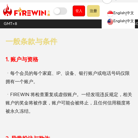
注册
登入
English
|
中文
English
|
中文
GMT+8
1USDT = 1.28S
一般条款与条件
1. 账户与资格
ㆍ每个会员的每个家庭、IP、设备、银行账户或电话号码仅限
拥有一个账户。
ㆍFIREWIN 将检查重复或虚假账户。一经发现违反规定，相关
账户的奖金将被作废，账户可能会被终止，且任何信用额度将
被永久冻结。