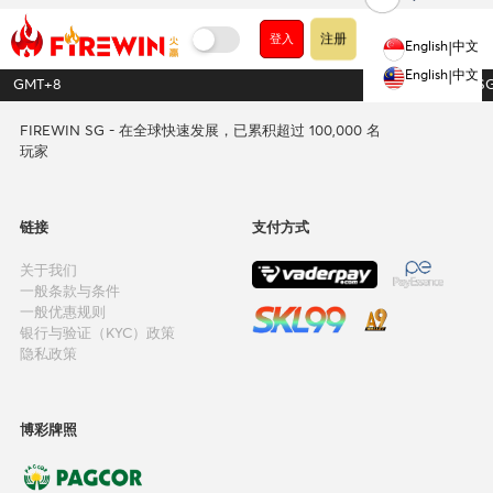
注册
登入
English
|
中文
English
|
中文
GMT+8
1USDT = 1.28S
FIREWIN SG - 在全球快速发展，已累积超过 100,000 名
玩家
链接
支付方式
关于我们
一般条款与条件
一般优惠规则
银行与验证（KYC）政策
隐私政策
博彩牌照