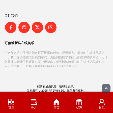
关注我们
可信赖新马在线娱乐
快来加入这个亚洲大陆数百万玩家信赖的、规模最大、最好的在线娱乐场之
一。我们提供能赚取真钱的游戏，为任何技能水平的玩家提供终极体验。无论
您是通过智能手机还是在家中玩游戏，都可以体验最好的在线扑克和其他在线
娱乐场游戏，以及每天提供的各种激动人心的优惠活动。
阅读更多
赌博有成瘾风险，请理性娱乐。
版权所有 © 2025 FIREWIN SG。保留所有权利。
菜单
登入
首页
优惠
联系